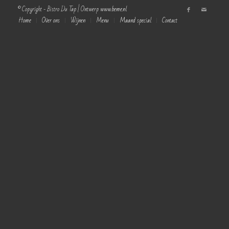
© Copyright - Bistro Du Tap | Ontwerp
www.beme.nl
Home
Over ons
Wijnen
Menu
Maand special
Contact