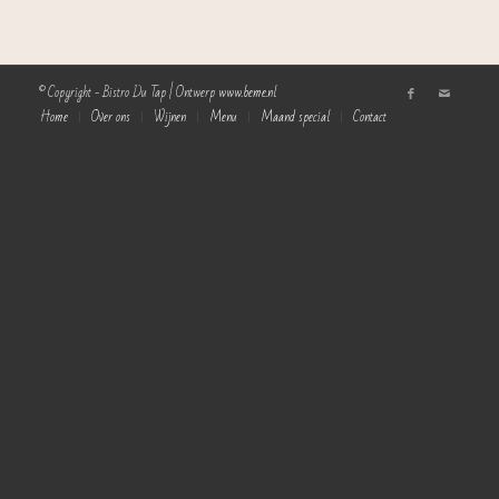
© Copyright - Bistro Du Tap | Ontwerp
www.beme.nl
Home
Over ons
Wijnen
Menu
Maand special
Contact