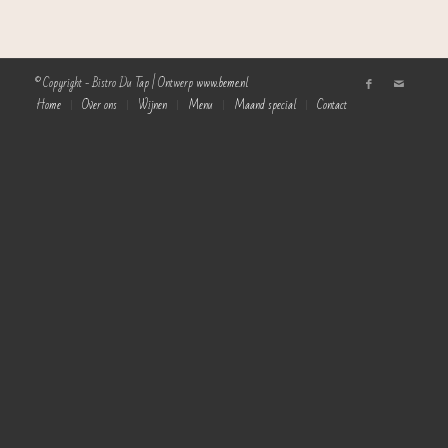
© Copyright - Bistro Du Tap | Ontwerp
www.beme.nl
Home
Over ons
Wijnen
Menu
Maand special
Contact