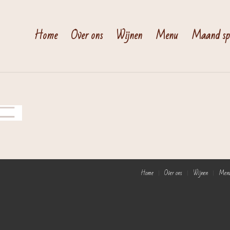
Home
Over ons
Wijnen
Menu
Maand spe
Home
Over ons
Wijnen
Men