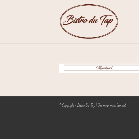
© Copyright - Bistro Du Tap | Ontwerp
www.beme.nl