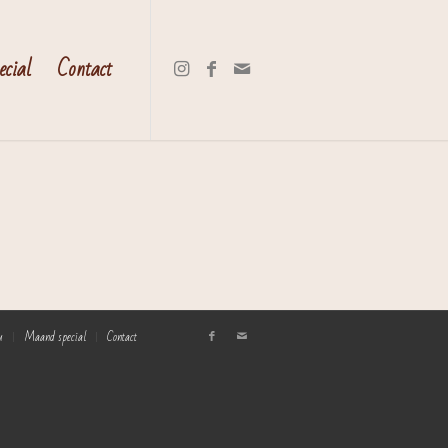
cial
Contact
u
Maand special
Contact